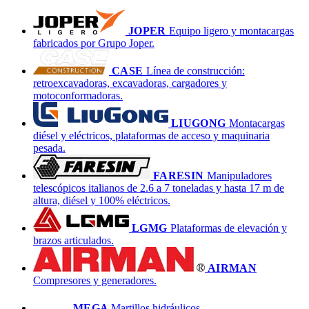
JOPER
Equipo ligero y montacargas
fabricados por Grupo Joper.
CASE
Línea de construcción:
retroexcavadoras, excavadoras, cargadores y
motoconformadoras.
LIUGONG
Montacargas
diésel y eléctricos, plataformas de acceso y maquinaria
pesada.
FARESIN
Manipuladores
telescópicos italianos de 2.6 a 7 toneladas y hasta 17 m de
altura, diésel y 100% eléctricos.
LGMG
Plataformas de elevación y
brazos articulados.
AIRMAN
Compresores y generadores.
MEGA
Martillos hidráulicos.